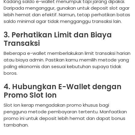
Kadang saldo e-wallet menumpuk tapi jarang dipakai.
Daripada menganggur, gunakan untuk deposit slot agar
lebih hemat dan efektif. Namun, tetap perhatikan batas
saldo minimal agar tidak mengganggu transaksi lain.
3. Perhatikan Limit dan Biaya
Transaksi
Beberapa e-wallet memberlakukan limit transaksi harian
atau biaya admin. Pastikan kamu memilih metode yang
paling ekonomis dan sesuai kebutuhan supaya tidak
boros.
4. Hubungkan E-Wallet dengan
Promo Slot Ion
Slot Ion kerap mengadakan promo khusus bagi
pengguna metode pembayaran tertentu. Manfaatkan
promo ini untuk deposit lebih hemat dan dapat bonus
tambahan.