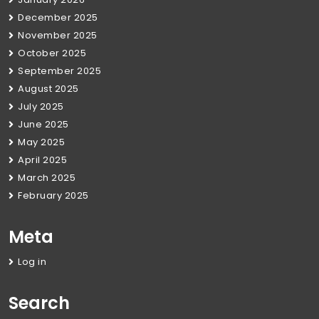
December 2025
November 2025
October 2025
September 2025
August 2025
July 2025
June 2025
May 2025
April 2025
March 2025
February 2025
Meta
Log in
Search