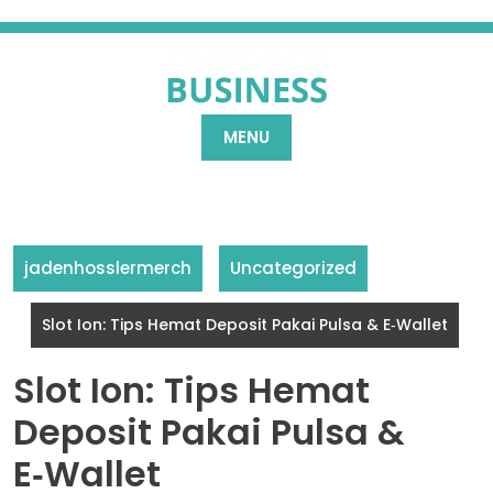
Skip
to
content
MENU
jadenhosslermerch
Uncategorized
Slot Ion: Tips Hemat Deposit Pakai Pulsa & E‑Wallet
Slot Ion: Tips Hemat
Deposit Pakai Pulsa &
E‑Wallet