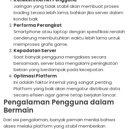
Jaringan yang tidak stabil akan membuat proses
loading terasa lebih lama, bahkan jika server dalam
kondisi baik.
Performa Perangkat
Smartphone atau laptop dengan spesifikasi rendah
cenderung membutuhkan waktu lebih lama untuk
memproses grafis game.
Kepadatan Server
Saat banyak pengguna mengakses secara
bersamaan, server bisa mengalami peningkatan
beban yang berdampak pada kecepatan.
Optimasi Platform
Ini adalah faktor internal yang sangat penting.
Platform yang baik akan mengatur distribusi data
secara efisien agar game tetap berjalan lancar.
Pengalaman Pengguna dalam
Bermain
Dari sisi pengalaman, banyak pemain menilai bahwa
akses melalui platform yang stabil memberikan