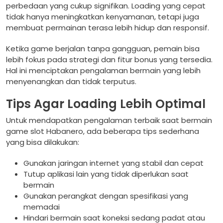
perbedaan yang cukup signifikan. Loading yang cepat
tidak hanya meningkatkan kenyamanan, tetapi juga
membuat permainan terasa lebih hidup dan responsif.
Ketika game berjalan tanpa gangguan, pemain bisa
lebih fokus pada strategi dan fitur bonus yang tersedia.
Hal ini menciptakan pengalaman bermain yang lebih
menyenangkan dan tidak terputus.
Tips Agar Loading Lebih Optimal
Untuk mendapatkan pengalaman terbaik saat bermain
game slot Habanero, ada beberapa tips sederhana
yang bisa dilakukan:
Gunakan jaringan internet yang stabil dan cepat
Tutup aplikasi lain yang tidak diperlukan saat
bermain
Gunakan perangkat dengan spesifikasi yang
memadai
Hindari bermain saat koneksi sedang padat atau