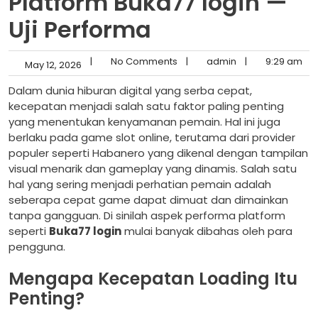
Platform Buka77 login —
Uji Performa
|
No Comments
|
admin
|
9:29 am
May 12, 2026
Dalam dunia hiburan digital yang serba cepat,
kecepatan menjadi salah satu faktor paling penting
yang menentukan kenyamanan pemain. Hal ini juga
berlaku pada game slot online, terutama dari provider
populer seperti Habanero yang dikenal dengan tampilan
visual menarik dan gameplay yang dinamis. Salah satu
hal yang sering menjadi perhatian pemain adalah
seberapa cepat game dapat dimuat dan dimainkan
tanpa gangguan. Di sinilah aspek performa platform
seperti
Buka77 login
mulai banyak dibahas oleh para
pengguna.
Mengapa Kecepatan Loading Itu
Penting?