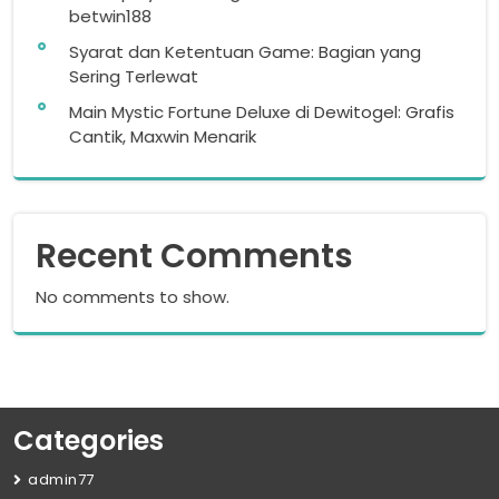
betwin188
Syarat dan Ketentuan Game: Bagian yang
Sering Terlewat
Main Mystic Fortune Deluxe di Dewitogel: Grafis
Cantik, Maxwin Menarik
Recent Comments
No comments to show.
Categories
admin77