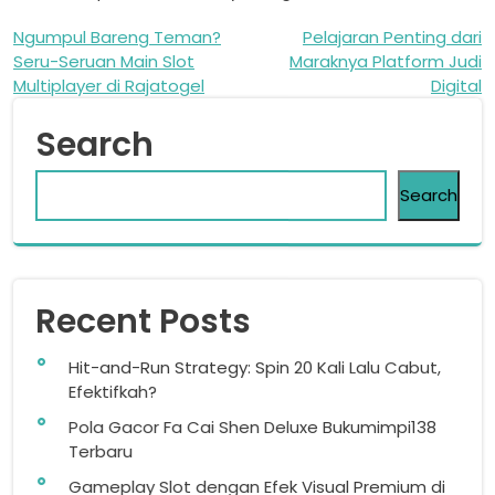
Post
Ngumpul Bareng Teman?
Pelajaran Penting dari
Seru-Seruan Main Slot
Maraknya Platform Judi
navigation
Multiplayer di Rajatogel
Digital
Search
Search
Recent Posts
Hit-and-Run Strategy: Spin 20 Kali Lalu Cabut,
Efektifkah?
Pola Gacor Fa Cai Shen Deluxe Bukumimpi138
Terbaru
Gameplay Slot dengan Efek Visual Premium di