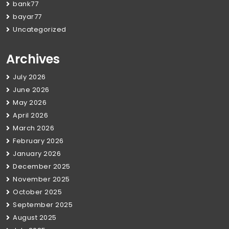
bank77
bayar77
Uncategorized
Archives
July 2026
June 2026
May 2026
April 2026
March 2026
February 2026
January 2026
December 2025
November 2025
October 2025
September 2025
August 2025