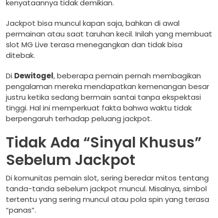
kenyataannya tidak demikian.
Jackpot bisa muncul kapan saja, bahkan di awal
permainan atau saat taruhan kecil. Inilah yang membuat
slot MG Live terasa menegangkan dan tidak bisa
ditebak.
Di
Dewitogel
, beberapa pemain pernah membagikan
pengalaman mereka mendapatkan kemenangan besar
justru ketika sedang bermain santai tanpa ekspektasi
tinggi. Hal ini memperkuat fakta bahwa waktu tidak
berpengaruh terhadap peluang jackpot.
Tidak Ada “Sinyal Khusus”
Sebelum Jackpot
Di komunitas pemain slot, sering beredar mitos tentang
tanda-tanda sebelum jackpot muncul. Misalnya, simbol
tertentu yang sering muncul atau pola spin yang terasa
“panas”.