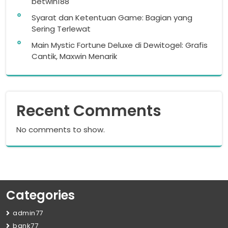
betwin188
Syarat dan Ketentuan Game: Bagian yang
Sering Terlewat
Main Mystic Fortune Deluxe di Dewitogel: Grafis
Cantik, Maxwin Menarik
Recent Comments
No comments to show.
Categories
admin77
bank77