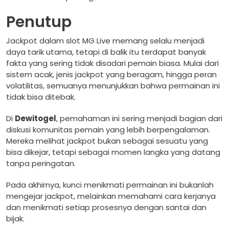
Penutup
Jackpot dalam slot MG Live memang selalu menjadi
daya tarik utama, tetapi di balik itu terdapat banyak
fakta yang sering tidak disadari pemain biasa. Mulai dari
sistem acak, jenis jackpot yang beragam, hingga peran
volatilitas, semuanya menunjukkan bahwa permainan ini
tidak bisa ditebak.
Di
Dewitogel
, pemahaman ini sering menjadi bagian dari
diskusi komunitas pemain yang lebih berpengalaman.
Mereka melihat jackpot bukan sebagai sesuatu yang
bisa dikejar, tetapi sebagai momen langka yang datang
tanpa peringatan.
Pada akhirnya, kunci menikmati permainan ini bukanlah
mengejar jackpot, melainkan memahami cara kerjanya
dan menikmati setiap prosesnya dengan santai dan
bijak.