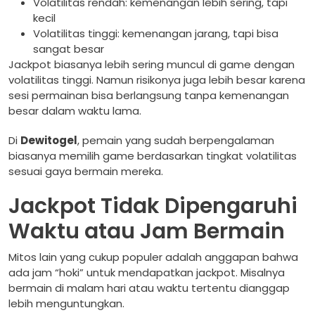
Volatilitas rendah: kemenangan lebih sering, tapi
kecil
Volatilitas tinggi: kemenangan jarang, tapi bisa
sangat besar
Jackpot biasanya lebih sering muncul di game dengan
volatilitas tinggi. Namun risikonya juga lebih besar karena
sesi permainan bisa berlangsung tanpa kemenangan
besar dalam waktu lama.
Di
Dewitogel
, pemain yang sudah berpengalaman
biasanya memilih game berdasarkan tingkat volatilitas
sesuai gaya bermain mereka.
Jackpot Tidak Dipengaruhi
Waktu atau Jam Bermain
Mitos lain yang cukup populer adalah anggapan bahwa
ada jam “hoki” untuk mendapatkan jackpot. Misalnya
bermain di malam hari atau waktu tertentu dianggap
lebih menguntungkan.