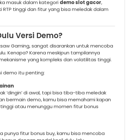
eka masuk dalam kategori
demo slot gacor
,
 RTP tinggi dan fitur yang bisa meledak dalam
ulu Versi Demo?
ksaw Gaming, sangat disarankan untuk mencoba
ulu. Kenapa? Karena meskipun tampilannya
mekanisme yang kompleks dan volatilitas tinggi.
i demo itu penting:
ainan
‘dingin’ di awal, tapi bisa tiba-tiba meledak
an bermain demo, kamu bisa memahami kapan
ih tinggi atau menunggu momen fitur bonus
a punya fitur bonus buy, kamu bisa mencoba