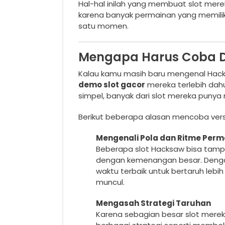
Hal-hal inilah yang membuat slot mer
karena banyak permainan yang memiliki
satu momen.
Mengapa Harus Coba D
Kalau kamu masih baru mengenal Hac
demo slot gacor
mereka terlebih dah
simpel, banyak dari slot mereka punya 
Berikut beberapa alasan mencoba vers
Mengenali Pola dan Ritme Perm
Beberapa slot Hacksaw bisa tampak 
dengan kemenangan besar. Deng
waktu terbaik untuk bertaruh leb
muncul.
Mengasah Strategi Taruhan
Karena sebagian besar slot merek