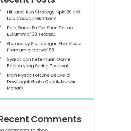
Hit-and-Run Strategy: Spin 20 Kali
Lalu Cabut, Efektifkah?
Pola Gacor Fa Cai Shen Deluxe
Bukumimpi138 Terbaru
Gameplay Slot dengan Efek Visual
Premium di betwin188
Syarat dan Ketentuan Game:
Bagian yang Sering Terlewat
Main Mystic Fortune Deluxe di
Dewitogel: Grafis Cantik, Maxwin
Menarik
Recent Comments
No comments to show.