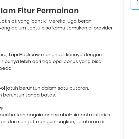
alam Fitur Permainan
slot yang ‘cantik’. Mereka juga berani
 yang belum tentu bisa kamu temukan di provider
baru, tapi Hacksaw menghadirkannya dengan
n punya lebih dari tiga opsi bonus yang bisa
-beda.
l jatuh beruntun dalam satu putaran,
 beruntun tanpa batas.
ds
rlihatkan bagaimana simbol-simbol misterius
kan dan sangat menguntungkan, terutama di