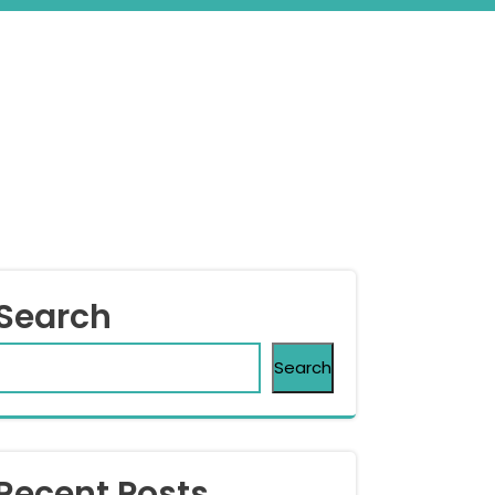
Search
Search
Recent Posts