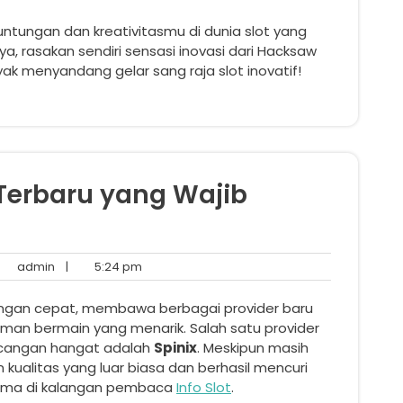
untungan dan kreativitasmu di dunia slot yang
, rasakan sendiri sensasi inovasi dari Hacksaw
k menyandang gelar sang raja slot inovatif!
t Terbaru yang Wajib
admin
5:24
admin
|
5:24 pm
mments
pm
engan cepat, membawa berbagai provider baru
an bermain yang menarik. Salah satu provider
incangan hangat adalah
Spinix
. Meskipun masih
n kualitas yang luar biasa dan berhasil mencuri
tama di kalangan pembaca
Info Slot
.